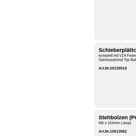
Schieberplät
komplett mit V2A Fede
Sahneautomat Typ Ba
Art.Nr.20150010
Stehbolzen (
M6 x 164mm Länge
Art.Nr.10013062