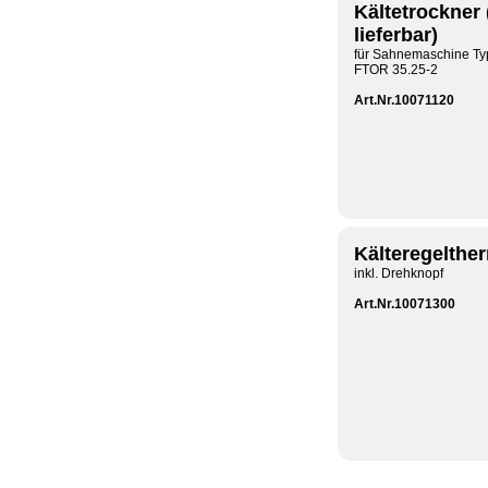
Kältetrockner 
lieferbar)
für Sahnemaschine Ty
FTOR 35.25-2
Art.Nr.10071120
Kälteregelthe
inkl. Drehknopf
Art.Nr.10071300