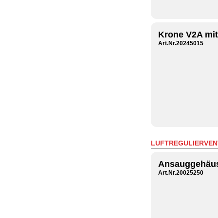
Krone V2A mi
Art.Nr.20245015
LUFTREGULIERVEN
Ansauggehäu
Art.Nr.20025250