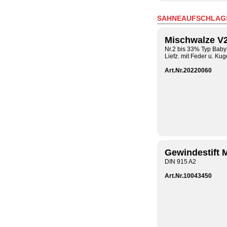
SAHNEAUFSCHLAG
Mischwalze V
Nr.2 bis 33% Typ Baby
Liefz. mit Feder u. Kug
Art.Nr.20220060
Gewindestift 
DIN 915 A2
Art.Nr.10043450