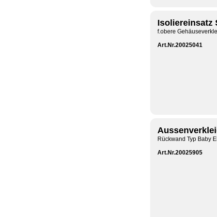
Isoliereinsatz
f.obere Gehäuseverkle
Art.Nr.20025041
Aussenverkle
Rückwand Typ Baby El
Art.Nr.20025905