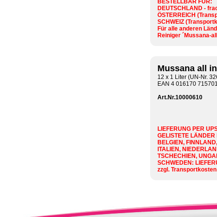
BESTELLBAR FÜR:
DEUTSCHLAND - fracht
ÖSTERREICH (Transpo
SCHWEIZ (Transportko
Für alle anderen Länd
Reiniger ´Mussana-all
Mussana all in
12 x 1 Liter (UN-Nr. 32
EAN 4 016170 71570
Art.Nr.10000610
LIEFERUNG PER UPS
GELISTETE LÄNDER
BELGIEN, FINNLAND
ITALIEN, NIEDERLAN
TSCHECHIEN, UNGARN
SCHWEDEN: LIEFER
zzgl. Transportkosten